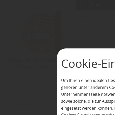
Home
Blog
Cookie-Ei
Um Ihnen einen idealen Bes
gehören unter anderem Cook
Home
Unternehmensseite notwendi
sowie solche, die zur Auss
Holz im Garten
eingesetzt werden können. 