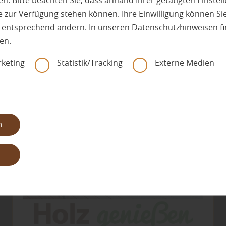
Der aktuelle Gasteiger-
n. Bitte beachten Sie, dass anhand Ihrer getätigten Einstell
 zur Verfügung stehen können. Ihre Einwilligung können Sie
Gartenkatalog ist da!
n entsprechend ändern. In unseren
Datenschutzhinweisen
fi
en.
60 Seiten hochwertige Ideen und attraktive
keting
Statistik/Tracking
Externe Medien
Angebote rund ums Holz im Garten.
n
n