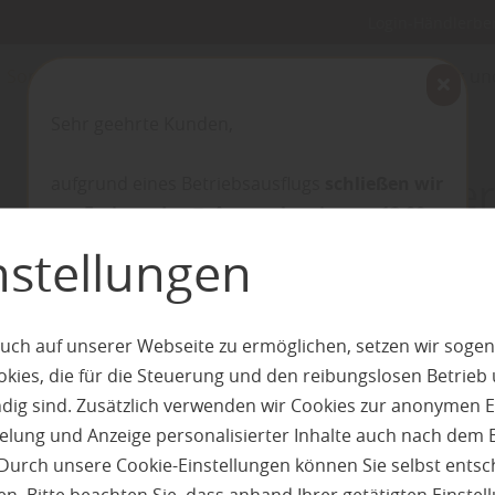
Login-Händlerbe
Sortiment: Farben
Werterhalt von Holz – nachhaltig 
Sehr geehrte Kunden,
Sägewerk Gasteiger
aufgrund eines Betriebsausflugs
schließen wir
am Freitag, den 7. August bereits um 12:00
Werterhalt vo
Uhr.
nstellungen
Wir bitten um Verständnis.
nachhalti
uch auf unserer Webseite zu ermöglichen, setzen wir sogen
Mit freundlichen Grüßen
ies, die für die Steuerung und den reibungslosen Betrieb
Marinus Gasteiger
ressourcens
g sind. Zusätzlich verwenden wir Cookies zur anonymen E
________________________________
pielung und Anzeige personalisierter Inhalte auch nach dem
Durch unsere Cookie-Einstellungen können Sie selbst entsc