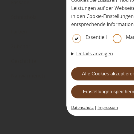
Cookies Sie zulassen möchte
Fassade
Leistungen auf der Webseite
in den Cookie-Einstellunge
Schnittholz
entsprechende Information
Farben
Essentiell
Mar
Zubehör
Details anzeigen
Geschichte
Alle Cookies akzeptiere
Nahwärmenetz
Einstellungen speicher
Datenschutz
|
Impressum