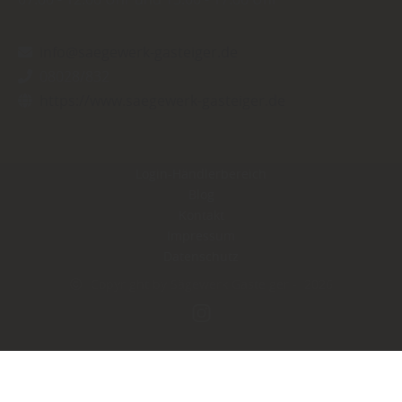
info@saegewerk-gasteiger.de
08028/832
https://www.saegewerk-gasteiger.de
Login-Händlerbereich
Blog
Kontakt
Impressum
Datenschutz
Copyright by Sägewerk Gasteiger - 2026
In Kooperation mit dem