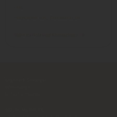
Holz
Holzkäufer sind Klimaschützer
Mehr zu Holz und Klimaschutz
Sägewerk Gasteiger
Weiherweg 6
83730
Fischbachau
MO
DI
MI
DO
FR
07:00
12:00 Uhr
13:00
17:00 Uhr