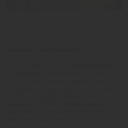
Farben und Holzschutz: Den
richtigen Schutz für jede Oberfläche
finden
Holzlasuren, Farbe, Holzschutz-Öl
– womit schütze
ich Holzterrassen wirkungsvoll vor der Witterung?
Eine hochwertige Terrasse aus
Bangkirai
,
Lärche
oder
Douglasie
ist eine langfristige Anschaffung.
Damit das natürliche Material möglichst lange hält, ist
die fachgerechte Pflege wichtig. Dazu gehört, dass die
Oberfläche in regelmäßigen Abständen mit
Terrassen-Öl
oder einem
Holzschutzmittel
vor
Nässe, Kälte und Wind geschützt wird. „Welche
Möglichkeiten Ihnen der Holzhandel bietet, lesen Sie
hier“, so rät man bei Sägewerk Gasteiger in