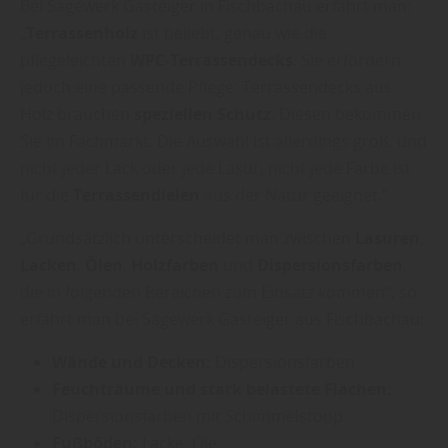
Bei Sägewerk Gasteiger in Fischbachau erfährt man:
„
Terrassenholz
ist beliebt, genau wie die
pflegeleichten
WPC-Terrassendecks
. Sie erfordern
jedoch eine passende Pflege: Terrassendecks aus
Holz brauchen
speziellen Schutz
. Diesen bekommen
Sie im Fachmarkt. Die Auswahl ist allerdings groß, und
nicht jeder Lack oder jede Lasur, nicht jede Farbe ist
für die
Terrassendielen
aus der Natur geeignet.“
„Grundsätzlich unterscheidet man zwischen
Lasuren
,
Lacken
,
Ölen
,
Holzfarben
und
Dispersionsfarben
,
die in folgenden Bereichen zum Einsatz kommen“, so
erfährt man bei Sägewerk Gasteiger aus Fischbachau:
Wände und Decken:
Dispersionsfarben
Feuchträume und stark belastete Flächen:
Dispersionsfarben mit Schimmelstopp
Fußböden:
Lacke, Öle