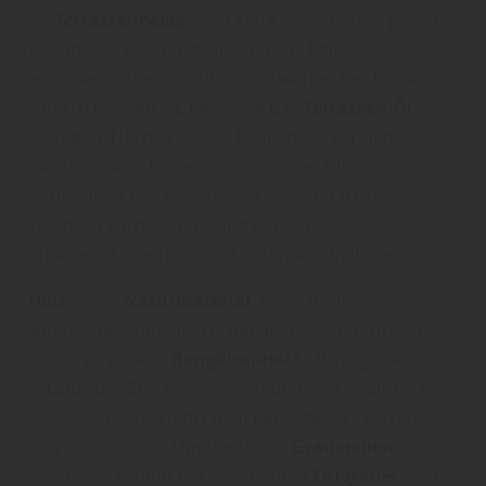
der
Terrassenbelag
nicht stark verfärbt und gegen
Feuchtigkeit geschützt bleibt. Tipp: Reinigen Sie die
Terrassenhölzer gründlich und warten Sie, bis das
Material trocken ist, bevor Sie das
Terrassen-Öl
auftragen. Harzige Stellen können Sie vor dem
Ölanstrich abschleifen und mit einer Nitro-
Verdünnung behandeln, anschließend trocknen
lassen. So vorbereitet, kann der Terrassenbelag die
schützende Ölbehandlung optimal aufnehmen.“
„
Holz
ist ein
Naturmaterial
. Es verbreitet eine
gemütliche Atmosphäre, hat aber den Charme, dass
es sich verändert.
Bangkirai-Holz
z.B. neigt dazu, sich
im Laufe der Zeit zu verfärben und ins Gräuliche zu
verblassen“, so erfährt man bei Sägewerk Gasteiger
aus Fischbachau. „Um unschöne
Graustellen
zu
beseitigen, kommt der sogenannte
Entgrauer
zum