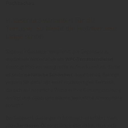
Fischbachau
.
Holzschutz-Varianten für die
Terrasse: So bleibt die Holzterrasse
lange schön
Sägewerk Gasteiger empfiehlt: „Im Gegensatz zu
modernen Werkstoffen wie
WPC-Terrassendielen
benötigt Holz ein wenig mehr Aufmerksamkeit, damit
es seine
natürliche Schönheit
lange behält. Belohnt
werden Sie dafür mit einer hochwertigen Terrasse,
die sich auf natürliche Weise in Ihre Gartengestaltung
einfügt und dabei eine warme, wohnliche Atmosphäre
schafft.“
Bei Sägewerk Gasteiger in Fischbachau erfährt man:
„Das
Terrassen-Öl
sorgt langfristig dafür, dass sich