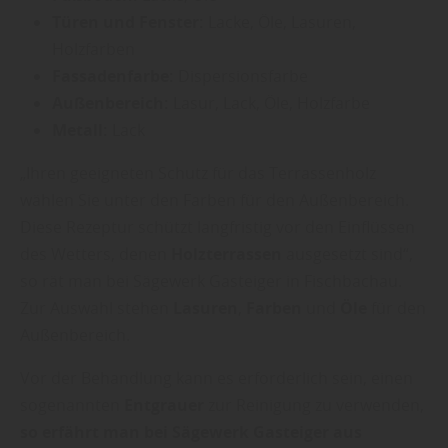
Türen und Fenster:
Lacke, Öle, Lasuren,
Holzfarben
Fassadenfarbe:
Dispersionsfarbe
Außenbereich:
Lasur, Lack, Öle, Holzfarbe
Metall:
Lack
„Ihren geeigneten Schutz für das Terrassenholz
wählen Sie unter den Farben für den Außenbereich.
Diese Rezeptur schützt langfristig vor den Einflüssen
des Wetters, denen
Holzterrassen
ausgesetzt sind“,
so rät man bei Sägewerk Gasteiger in Fischbachau.
Zur Auswahl stehen
Lasuren
,
Farben
und
Öle
für den
Außenbereich.
Vor der Behandlung kann es erforderlich sein, einen
sogenannten
Entgrauer
zur Reinigung zu verwenden,
so erfährt man bei Sägewerk Gasteiger aus