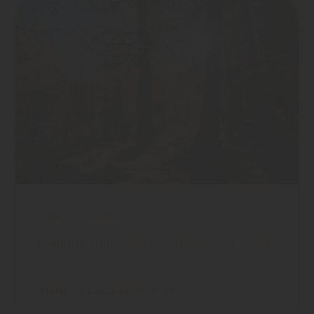
Holz
|
Holzbau
Beliebte Holzarten im Fokus: die Lärche
mehr zu Lärchenholz