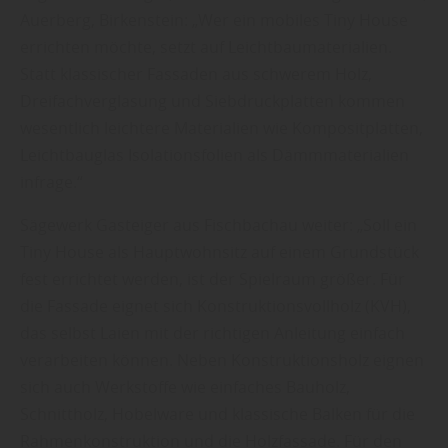
Auerberg, Birkenstein: „Wer ein mobiles Tiny House
errichten möchte, setzt auf Leichtbaumaterialien.
Statt klassischer Fassaden aus schwerem Holz,
Dreifachverglasung und Siebdruckplatten kommen
wesentlich leichtere Materialien wie Kompositplatten,
Leichtbauglas Isolationsfolien als Dämmmaterialien
infrage.“
Sägewerk Gasteiger aus Fischbachau weiter: „Soll ein
Tiny House als Hauptwohnsitz auf einem Grundstück
fest errichtet werden, ist der Spielraum größer. Für
die Fassade eignet sich Konstruktionsvollholz (KVH),
das selbst Laien mit der richtigen Anleitung einfach
verarbeiten können. Neben Konstruktionsholz eignen
sich auch Werkstoffe wie einfaches Bauholz,
Schnittholz, Hobelware und klassische Balken für die
Rahmenkonstruktion und die Holzfassade. Für den