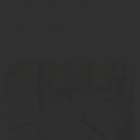
Beliebte Holzarten im Fokus: die Lärche
mehr zu Lärchenholz