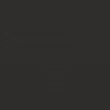
MO
DI
MI
DO
FR
07:00
12:00 Uhr
13:00
17:00 Uhr
info@saegewerk-gasteiger.de
08028/832
https://www.saegewerk-gasteiger.de
Login-Händlerbereich
Blog
Kontakt
Impressum
Datenschutz
Copyright by Sägewerk Gasteiger - 2026