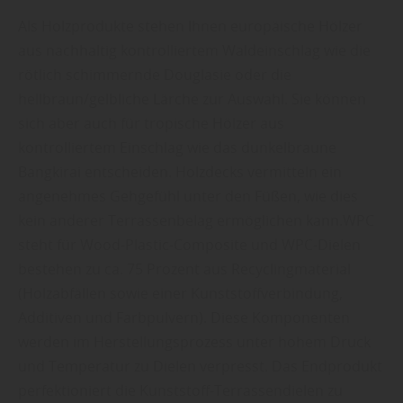
Als Holzprodukte stehen Ihnen europäische Hölzer
aus nachhaltig kontrolliertem Waldeinschlag wie die
rötlich schimmernde Douglasie oder die
hellbraun/gelbliche Lärche zur Auswahl. Sie können
sich aber auch für tropische Hölzer aus
kontrolliertem Einschlag wie das dunkelbraune
Bangkirai entscheiden. Holzdecks vermitteln ein
angenehmes Gehgefühl unter den Füßen, wie dies
kein anderer Terrassenbelag ermöglichen kann.WPC
steht für Wood-Plastic-Composite und WPC-Dielen
bestehen zu ca. 75 Prozent aus Recyclingmaterial
(Holzabfällen sowie einer Kunststoffverbindung,
Additiven und Farbpulvern). Diese Komponenten
werden im Herstellungsprozess unter hohem Druck
und Temperatur zu Dielen verpresst. Das Endprodukt
perfektioniert die Kunststoff-Terrassendielen zu