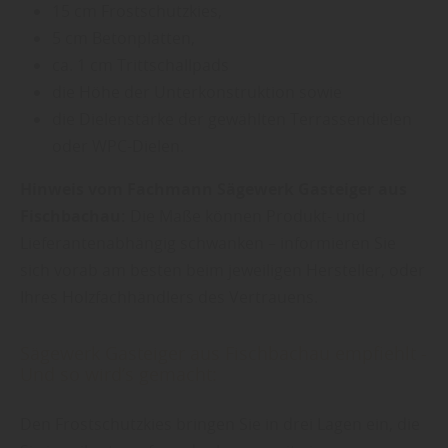
15 cm Frostschutzkies,
5 cm Betonplatten,
ca. 1 cm Trittschallpads
die Höhe der Unterkonstruktion sowie
die Dielenstärke der gewählten Terrassendielen
oder WPC-Dielen.
Hinweis vom Fachmann Sägewerk Gasteiger aus
Fischbachau:
Die Maße können Produkt- und
Lieferantenabhängig schwanken – informieren Sie
sich vorab am besten beim jeweiligen Hersteller, oder
Ihres Holzfachhändlers des Vertrauens.
Sägewerk Gasteiger aus Fischbachau empfiehlt -
Und so wird’s gemacht:
Den Frostschutzkies bringen Sie in drei Lagen ein, die