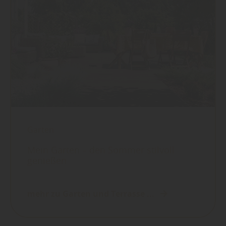
Garten
Mein Garten – den Sommer stilvoll
genießen
mehr zu Garten und Terrasse ...