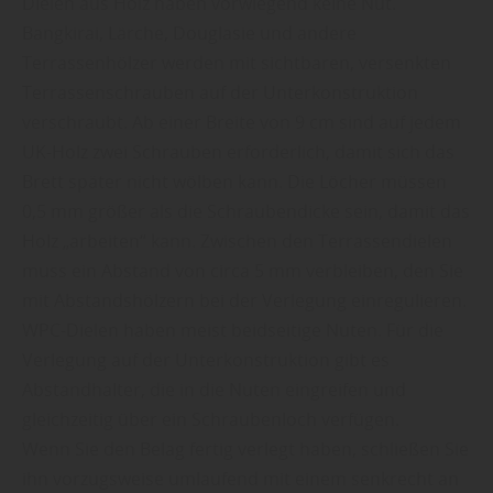
Dielen aus Holz haben vorwiegend keine Nut.
Bangkirai, Lärche, Douglasie und andere
Terrassenhölzer werden mit sichtbaren, versenkten
Terrassenschrauben auf der Unterkonstruktion
verschraubt. Ab einer Breite von 9 cm sind auf jedem
UK-Holz zwei Schrauben erforderlich, damit sich das
Brett später nicht wölben kann. Die Löcher müssen
0,5 mm größer als die Schraubendicke sein, damit das
Holz „arbeiten“ kann. Zwischen den Terrassendielen
muss ein Abstand von circa 5 mm verbleiben, den Sie
mit Abstandshölzern bei der Verlegung einregulieren.
WPC-Dielen haben meist beidseitige Nuten. Für die
Verlegung auf der Unterkonstruktion gibt es
Abstandhalter, die in die Nuten eingreifen und
gleichzeitig über ein Schraubenloch verfügen.
Wenn Sie den Belag fertig verlegt haben, schließen Sie
ihn vorzugsweise umlaufend mit einem senkrecht an