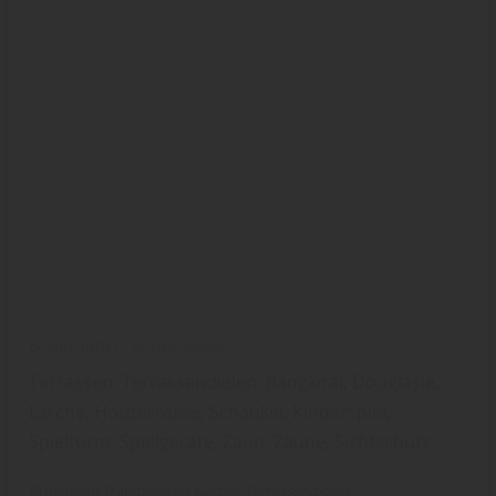
Brügmann - HolzClassic
Terrassen, Terrassendielen, Bangkirai, Douglasie,
Lärche, Holzterrasse, Schaukel, Kinderspiel,
Spielturm, Spielgeräte, Zaun, Zäune, Sichtschutz
Brügmann Traumgarten
Garten
Terrassendielen