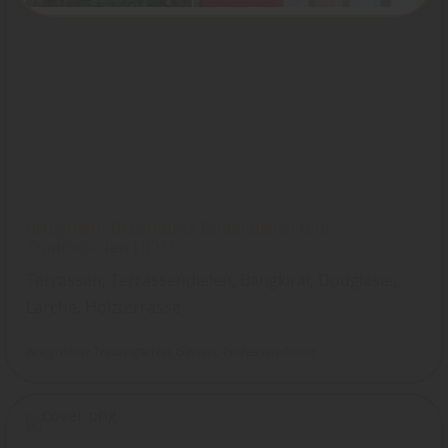
Brügmann Dreamdeck Bodendielen und
TraumGarten LICHT
Terrassen, Terrassendielen, Bangkirai, Douglasie,
Lärche, Holzterrasse
Brügmann Traumgarten
Garten
Terrassendielen