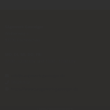
Sägewerk Gasteiger
Weiherweg 6
83730
Fischbachau
MO
DI
MI
DO
FR
07:00
12:00 Uhr
13:00
17:00 Uhr
info@saegewerk-gasteiger.de
08028/832
https://www.saegewerk-gasteiger.de
Login-Händlerbereich