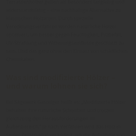
Terrassenhölzer gelten als besonders langlebig und
widerstandsfähig – eine nachhaltige Alternative zu
klassischen Holzarten. Durch spezielle
Veredelungsverfahren werden natürliche Hölzer
optimiert, um besser gegen Feuchtigkeit, Pilzbefall,
UV-Strahlung und Witterungseinflüsse geschützt zu
sein. Und das ganz ohne den Einsatz von schädlichen
Chemikalien.
Was sind modifizierte Hölzer –
und warum lohnen sie sich?
Bei Sägewerk Gasteiger heißt es: „Modifizierte Hölzer
behalten ihre natürliche Schönheit und trotzen
gleichzeitig den Herausforderungen im
Außenbereich.“ Je nach Verfahren wird das Holz in
seiner Zellstruktur verändert, um die Aufnahme von