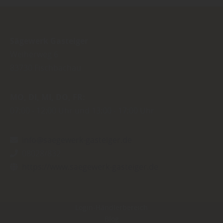
Sägewerk Gasteiger
Weiherweg 6
83730
Fischbachau
MO
DI
MI
DO
FR
07:00
12:00 Uhr
13:00
17:00 Uhr
info@saegewerk-gasteiger.de
08028/832
https://www.saegewerk-gasteiger.de
Login-Händlerbereich
Blog