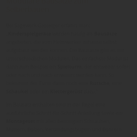
Modulare Bausätze zum
Selberbauen
Bei Sägewerk Gasteiger erfährt man:
„
Kinderspielgeräte
werden häufig als
Bausätze
angeboten, die vom Heimwerker zuhause selbst
aufgebaut werden können. Die Bausätze gibt es mit
unterschiedlichen Modulen. Das einfachste Modul ist
dann zum Beispiel ein
Spielturm
, der entweder sofort
oder nach und nach erweitert werden kann. So
bekommt der Turm dann noch eine
Rutsche
, eine
Schaukel
oder ein
Klettergerüst
dazu.“
Im Bausatz enthalten sind in der Regel eine
ausführliche Schritt-für-Schritt-Anleitung sowie ein
Montageset
mit allen benötigten Schrauben,
Muttern, Bolzen, Verbindungsbügeln und Bohrern.