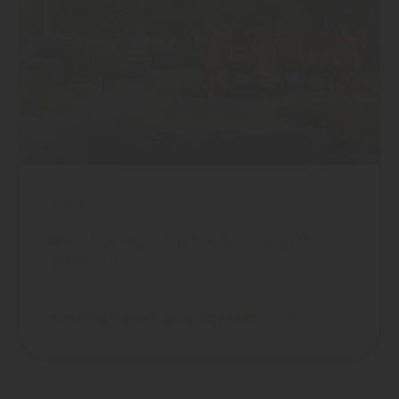
Garten
Mein Garten – den Sommer stilvoll
genießen
mehr zu Garten und Terrasse ...