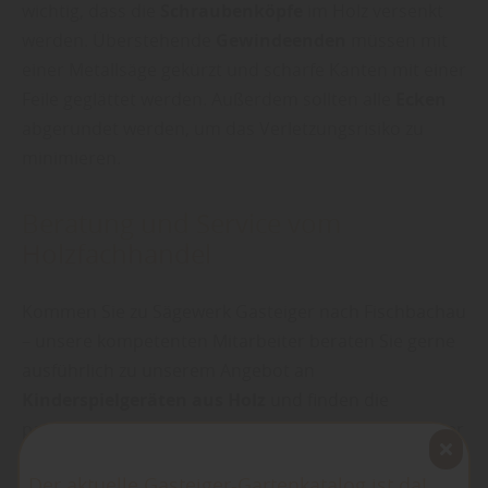
wichtig, dass die
Schraubenköpfe
im Holz versenkt
werden. Überstehende
Gewindeenden
müssen mit
einer Metallsäge gekürzt und scharfe Kanten mit einer
Feile geglättet werden. Außerdem sollten alle
Ecken
abgerundet werden, um das Verletzungsrisiko zu
minimieren.
Beratung und Service vom
Holzfachhandel
Kommen Sie zu Sägewerk Gasteiger nach Fischbachau
– unsere kompetenten Mitarbeiter beraten Sie gerne
ausführlich zu unserem Angebot an
Kinderspielgeräten aus Holz
und finden die
passende Lösung für Ihre Familie. Sägewerk Gasteiger
ist Ihr Ansprechpartner für
hochwertige
Der aktuelle Gasteiger-Gartenkatalog ist da!