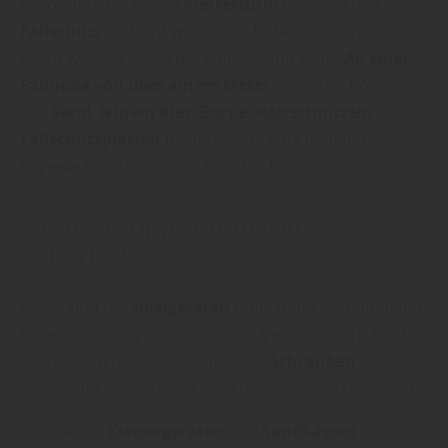
Besonders bei einem
Kletterturm
muss an den
Fallschutz
gedacht werden. Je höher die Geräte,
desto weicher sollte der Untergrund sein. „
Ab einer
Fallhöhe von über einem Meter
sollte der Boden
aus
Sand
,
feinem Kies
,
Borke
,
Holzschnitzeln
oder
Fallschutzplatten
bestehen“, erklärt man bei
Sägewerk Gasteiger aus Fischbachau.
Montage-Tipps für maximale
Sicherheit
Nägel sind bei
Spielgeräten
tabu, denn sie reißen bei
Dauerbelastung und stellen ein Verletzungsrisiko dar.
„Es müssen daher ausschließlich
Schrauben
verwendet werden“, rät man bei Sägewerk Gasteiger.
Gerade bei
Klettergeräten
und
Sandkästen
ist es