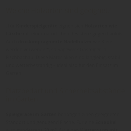
Welche Holzarten sind geeignet?
„Für
Kinderspielgeräte
eignen sich
Holzarten wie
Lärche
mit einer natürlichen Resistenz gegen Fäulnis.
Auch
druckimprägnierte Nadelhölzer
wie Kiefer
werden verwendet“, so Sägewerk Gasteiger in
Fischbachau. Diese Materialien sind langlebig, stabil
und wetterbeständig – ideal also für den Einsatz im
Garten.
Platzbedarf und Sicherheitsabstände
im Garten
Spielgeräte im Garten
benötigen einen geeigneten
Standort und genügend Fläche. Für eine
Schaukel
wird mindestens
20 m²
, für einen
Kletterturm mit